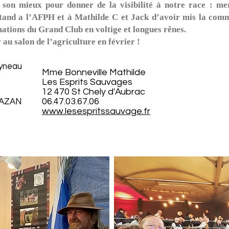
e son mieux pour donner de la visibilité à notre race : m
stand a l’AFPH et à Mathilde C et Jack d’avoir mis la com
ations du Grand Club en voltige et longues rênes.
au salon de l’agriculture en février !
oyneau
Mme Bonneville Mathilde
Les Esprits Sauvages
12 470 St Chely d'Aubrac
06.47.03.67.06
MAZAN
www.lesespritssauvage.fr