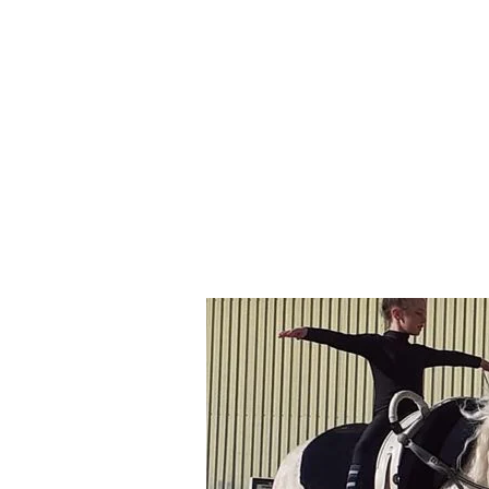
LDQKJLDDQDQDKQ