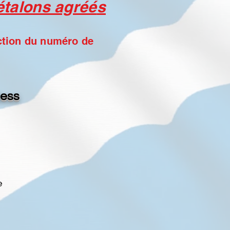
 étalons agréé
s
nction du numéro de
ess
e