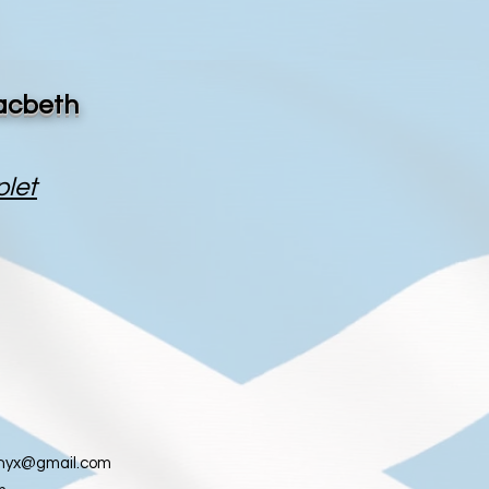
acbeth
let
nyx@gmail.com