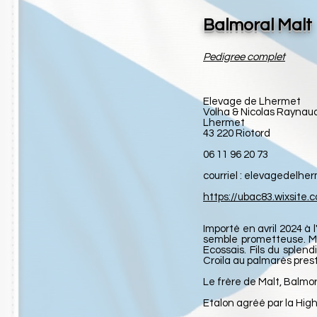
Balmoral Malt
Pedigree complet
Elevage de Lhermet
Volha & Nicolas Raynau
Lhermet
43 220 Riotord
06 11 96 20 73
courriel :
elevagedelher
https://ubac83.wixsite
Importé en avril 2024 à
semble prometteuse. Ma
Ecossais. Fils du sple
Croila au palmarès prest
Le frère de Malt, Balmor
Etalon agréé par la Hig