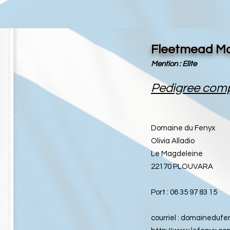
Fleetmead M
Mention : Elite
Pedigree comp
Domaine du Fenyx
Olivia Alladio
Le Magdeleine
22170 PLOUVARA
Port : 06 35 97 83 15
courriel :
domainedufe