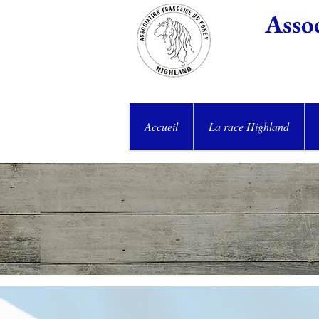
Assoc
Accueil
La race Highland