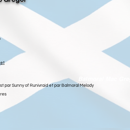
h
net
Balmoral Mac Gre
t par Sunny of Runivraid et par Balmoral Melody
ures