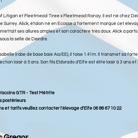
m
of Litigan et Fleetmead Tiree x Fleetmead Ronay. Il est né chez Dei
e Surrey. Alick, étalon né en Ecosse a fortement marqué cet éleva
nsmettait ses allures amples et son caractère trés doux. Alick a par
sous la
selle de Deirdre.
belle (robe de base baie Aa/EE), il toise 1.41m. Il transmet sa forte
élection loisir à 5 ans. Son fils Eldorado d'Elfe est élite loisir à 3 ans 
 Vaccins GTR - Test Métrite
 postérieurs
s et tarifs veuillez contacter l'élevage d'Elfe 06 86 67 10 22
c Gregor