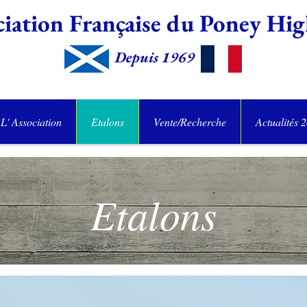
iation Française du Poney
Hig
Depuis 1969
L' Association
Etalons
Vente/Recherche
Actualités 
Etalons