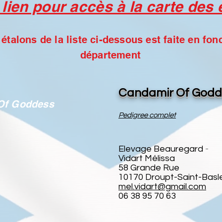
 lien pour accès à la carte des
étalons de la liste ci-dessous est faite en fo
département
Candamir
Of Godd
Of Goddess
Pedigree com
plet
Elevage Bea
ure
gard
-
Vidart Mélissa
58 Grande Rue
1
0170 Droupt-Saint-Basl
mel.vidart@gmail.com
06 38 95 70 63