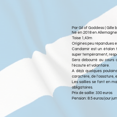
Par Gil of Goddess ( Gill
Né en 2018 en Allemagne,
Toise 1,43m
Origines peu répandues 
Candamir est un étalon tr
super tempérament, respec
Sera débourré au cours de
l'écoute et volontaire.
A déjà quelques poulains
caractère, de l'ossature, 
Les saillies se font en m
obligatoires.
Prix de saillie: 330 euros
Pension: 8.5 euros/jour ju