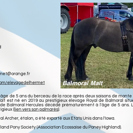
d
met@orange.fr
Balmoral Malt
.com/elevagedelhermet
 l'âge de 5 ans du berceau de la race après deux saisons de monte
lt est né en 2019 au prestigieux élevage Royal de Balmoral sit
ndide Balmoral Hercules décédé prématurément à l'âge de 5 ans. L
igieux (
lien vers son palmarès
).
al Archer, étalon, a été exporté aux Etats Unis dans l'Iowa.
hland Pony Society (Association Ecossaise du Poney Highland).