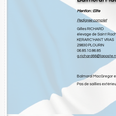
Mention : Elite
Pedigre
e complet
Gilles RICHARD
élevage de Saint Roc
KERARC'HANT VRAS
29830 PLOU
RIN
06.85.10.86.85
g.richard66@laposte.
Balmoral MacGregor es
Pas de saillies extérie