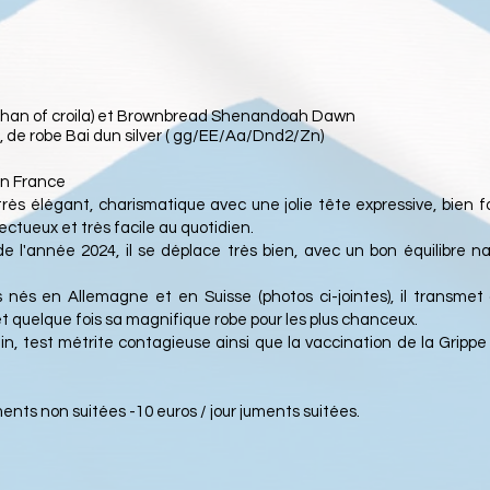
e bhan of croila) et Brownbread Shenandoah Dawn
 de robe Bai dun silver ( gg/EE/Aa/Dnd2/Zn)
en France
ès élégant, charismatique avec une jolie tête expressive, bien fo
tueux et très facile au quotidien.
 l'année 2024, il se déplace très bien, avec un bon équilibre nat
 nés en Allemagne et en Suisse (photos ci-jointes), il transmet
et quelque fois sa magnifique robe pour les plus chanceux.
ain, test métrite contagieuse ainsi que la vaccination de la Grip
ments non suitées -
10 euros / jour juments suitées.