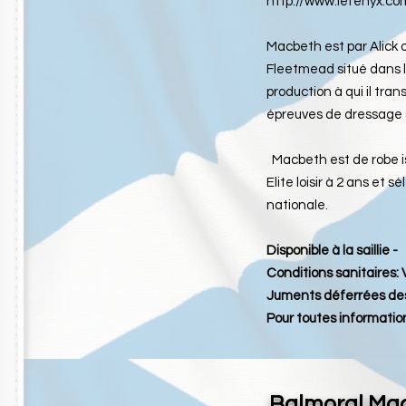
http://www.lefenyx.co
Macbeth est par Alick 
Fleetmead situé dans l
production à qui il tra
épreuves de dressage 
Macbeth est de robe isa
Elite loisir à 2 ans et s
nationale.
Disponible à la saillie -
Conditions sanitaires:
Juments déferrées des
Pour toutes information
Balmoral Ma