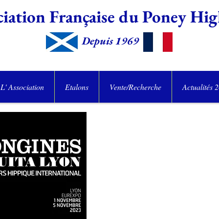
iation Française du Poney
Hig
Depuis 1969
L' Association
Etalons
Vente/Recherche
Actualités 