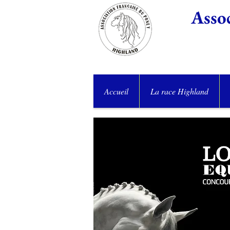
Assoc
Accueil
La race Highland