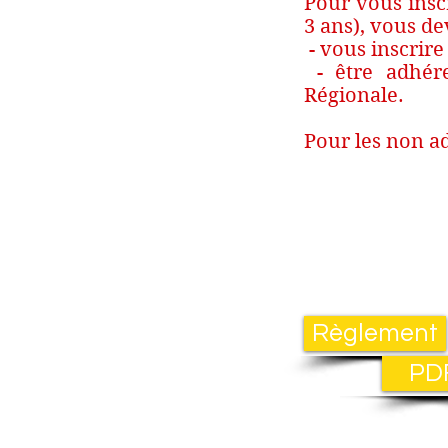
Pour vous inscr
3 ans), vous d
- vous inscrire 
- être adhére
Régionale.
Pour les non ad
Règlement
PD