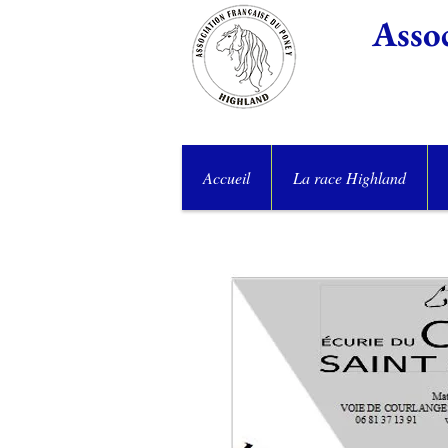
Assoc
Accueil
La race Highland