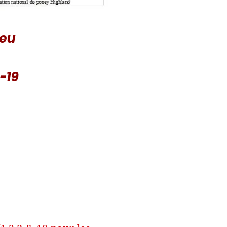
ieu
-19
(10)