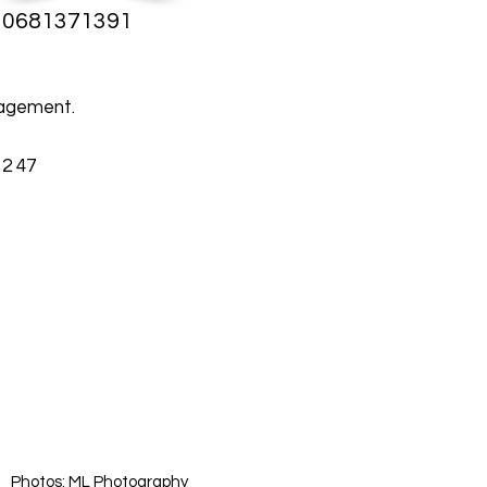
au 0681371391
gagement.
12 47
Photos: ML Photography