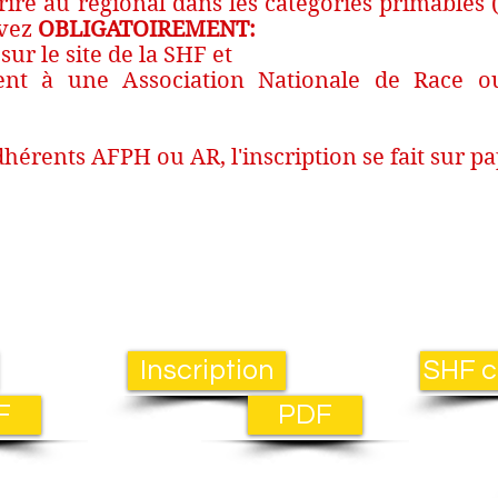
ire au régional dans les catégories primables (
evez
OBLIGATOIREMENT:
sur le site de la SHF et
nt à une Association Nationale de Race o
hérents AFPH ou AR, l'inscription se fait sur pap
Inscription
SHF c
F
PDF