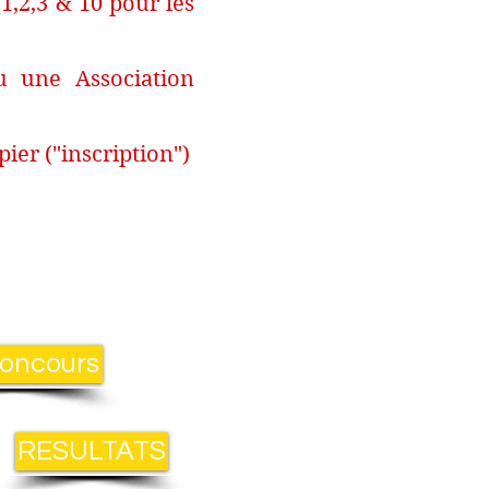
1,2,3 & 10 pour les
u une Association
ier ("inscription")
oncours
RESULTATS