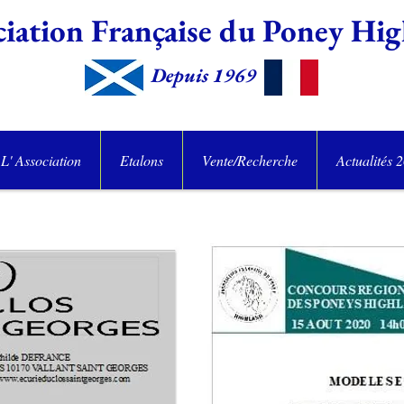
iation Française du Poney
Hig
Depuis 1969
L' Association
Etalons
Vente/Recherche
Actualités 