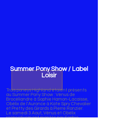
Summer Pony Show / Label
Loisir
Trois poneys Highland étaient présents
au Summer Pony Show : Vénus de
Brocéliandre à Sophie Hamon-Lacaisse,
Obélix de l'Auronce à Kate Spry Chevalier
et Pretty des Girards à Pierre Ronzier.
Le samedi 3 Aout, Vénus et Obélix
respectivement montés par Sophie
Hamon et Emilie Saint-Solieux ont
participé aux épreuves de Qualification
Loisir organisées sur le site. Vénus, jeune
jument de 4 ans obtient la mention