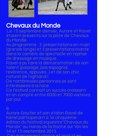
Chevaux du Monde
Le 15 septembre dernier, Aurore et Ravel
étaient présents sur la piste de Chevaux
du Monde.
Au programme : 3 présentations en main
(grande longe) et 3 présentations monté
dans la carrière de spectacle en reprise
de dressage en musique.
Ravel a pu faire la démonstration de son
talent (passage, pas espagnol,
révérence, appuyés...) et de son chic
naturel de highland !
De nombreuses personnes se sont
intéréssées à la race.
Ce festival connait un succés croissant
et on compte entre 6000 et 7000 visiteurs
par jour.
&
Aurore Gautier et son étalon Ravel de
Kériel participeront à la cinquième
édition du festival équestre"Chevaux du
Monde" au Haras de la Roche sur Yon les
14 et 15 septembre 2013.
Cet événement unique et gratuit en