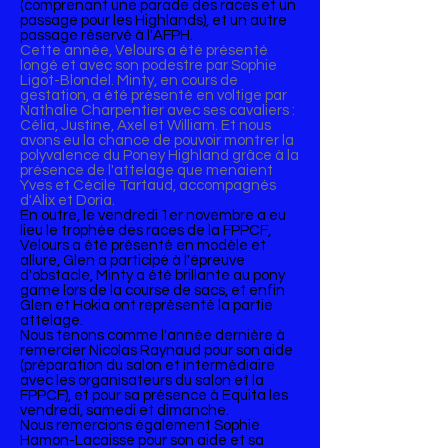
(comprenant une parade des races et un
passage pour les Highlands), et un autre
passage réservé à l'AFPH.
Cette année, Velours a été présenté
longé et avec son podestre par Sophie
Ligot-Blondel. Minty, en cours de
gestation, a été présenté en voltige par
Nathalie Charpentier avec ses cavaliers :
Célia, Justine, Axel et William. Et nous
avons eu la chance de pouvoir montrer la
polyvalence du Poney Highland grâce à la
présence de l'attelage que menaient
Yves et Cécile Tartaud, accompagnés
d'Alix et Doria.
En outre, le vendredi 1er novembre a eu
lieu le trophée des races de la FPPCF,
Velours a été présenté en modèle et
allure, Glen a participé à l'épreuve
d'obstacle, Minty a été brillante au pony
game lors de la course de sacs, et enfin
Glen et Hokia ont représenté la partie
attelage.
Nous tenons comme l'année dernière à
remercier Nicolas Raynaud pour son aide
(préparation du salon et intermédiaire
avec les organisateurs du salon et la
FPPCF), et pour sa présence à Equita les
vendredi, samedi et dimanche.
Nous remercions également Sophie
Hamon-Lacaisse pour son aide et sa