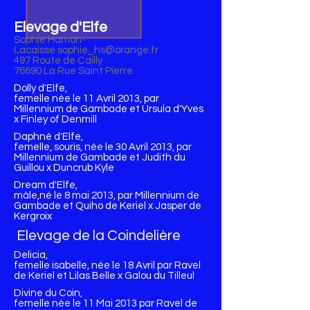
Elevage d'Elfe
Sophie Hamon-
Lacaisse
sophie_hs@orange.fr
497 Route de Cailly
76690 La Rue Saint Pierre
Dolly d'Elfe,
femelle née le 11 Avril 2013, par
Millennium de Gambade et Ursula d'Yves
x Finley of Denmill
Daphné d'Elfe,
femelle, souris, née le 30 Avril 2013, par
Millennium de Gambade et Judith du
Guillou x Duncrub Kyle
Dream d'Elfe,
mâle,né le 8 mai 2013, par Millennium de
Gambade et Quiho de Keriel x Jasper de
Kergroix
Elevage de la Coindelière
Delicia,
femelle isabelle, née le 18 Avril par Ravel
de Keriel et Lilas Belle x Galou du Tilleul
Divine du Coin,
femelle née le 11 Mai 2013 par Ravel de