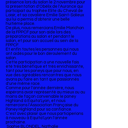
présence lors du salon le 2 novembre pour
la présentation d'Obélix de l'Auronce qui
participait au trophée Elite du Cheval de
Loisir, et sa cavalière Emilie Saint-Solieux
qui lui a permis d'obtenir une belle
huitième place.
De plus, nous remercions Emilie Morichon
de la FPPCF pour son aide lors des
préparations au salon et pendant le
salon, et pour son accueil au sein de la
FPPCF.
Et enfin toutes les personnes qui nous
ont aidés pour le bon déroulement du
salon.
Cette participation a une nouvelle fois
été très bénéfique et très enrichissante,
tant pour les poneys que pour nous, en
vue des agréables rencontres que nous
avons pu faire en tant que passionnés
d'une même race.
Comme pour l'année dernière, nous
espérons avoir représenté au mieux ou au
moins de façon convenable le poney
Highland à Equita'Lyon, et nous
remercions l'Association Française du
Poney Highland pour sa confiance.
C'est avec plaisir que nous participerions
à nouveau à Equita'Lyon l'année
prochaine.
Sophie BLONDEL, Nathalie