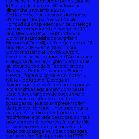
(Galou du Tilleul et Orane Belle x Eliot de
la Motte), du mercredi 30 octobre au
dimanche 3 novembre 2013.
Cette année, nous avons eu la chance
d'être rejointes par Yves et Cécile
Tartaud qui ont présenté un bel attelage
en paire comprenant un hongre de 19
ans, Glen de la Mouline (Strathmore
Cavalier et Broadshade Surprise x
Macnair of Denhill), et d'une jument de 18
ans, Hokia de Briette (Strathmore
Cavalier et Hirta of Carrick x Arran).
Lors de ce salon, le stand de l'Association
Française du Poney Highland était situé
au cœur du pôle de la Fédération des
Poneys et Petits Chevaux de France
(FPPCF), face à la carrière Animation «
Nikito », de la zone "Elevage et
Animations" au hall 5. Les quatre poneys
étaient situés également dans cette
zone à deux rangées de box du stand.
Nous avons pu bénéficier de trois
passages par jour pour la présentation
des poneys Highland. Un passage sur la
carrière Animation « Nikito » lors de la
traditionnelle parade des races, où nous
avons présenté les poneys à tour de rôle,
un seul représentant par race étant
exigé par passage. Puis deux passages
sur la carrière Equita, un avec la FPPCF