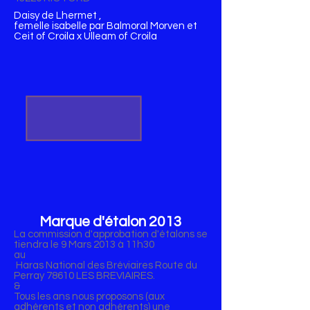
Daisy de Lhermet ,
femelle isabelle par Balmoral Morven et
Ceit of Croila x Ulleam of Croila
Marque d'étalon 2013
La commission d'approbation d'étalons se
tiendra le 9 Mars 2013 à 11h30
au
Haras National des Bréviaires Route du
Perray 78610 LES BREVIAIRES.
&
Tous les ans nous proposons (aux
adhérents et non adhérents) une