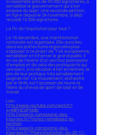
a rassemblé près de 45 000 signataires, a
sensibilisé le gouvernement qui s'est
emparé du sujet. Une seconde pétition,
en ligne depuis le 24 novembre, a déjà
recueilli 10 500 signatures.
La fin de l'équitation pour tous ?
Le 16 décembre, une manifestation
nationale est organisée. Elle aura lieu
dans les préfectures régionales pour
s'opposer à ce projet de TVA européenne,
sensibiliser et informer le grand public. Il
en va de l'avenir d'un secteur pourvoyeur
d'emplois et de celui des pratiquants qui
verraient, si la décision était entérinée, le
prix de leur pratique très sensiblement
augmenter. Ce mouvement, orchestré
par le GHN, est l'occasion de réunir la
filière du cheval de sport de loisir et de
travail.
Lien :
http://www.youtube.com/watch?
v=48FHEqPte8c
http://www.la-campagne-des-
insurges.fr/?Votez-remplissez-la-
petition
http://www.la-campagne-des-
insurges.fr/?Mannifestation-du-20-11-