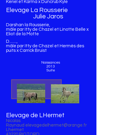
Keriel et Karma x Duncrub Kyle
Elevage La Rousserie
Julie Jaros
Darshan la Rousserie,
mâle par Itty de Chazel et Linotte Belle x
Eliot de la Motte
D........,
mâle par Itty de Chazel et Hermès des
puits x Carrick Bruist
Naissances
2013
Suite
Elevage de LHermet
Nicolas
Raynaud
elevagedelhermet@orange.fr
Lhermet
43220 RIOTORD