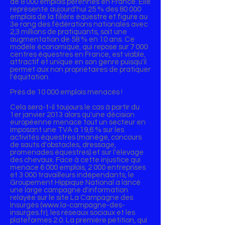
de 8 000 emplois pérennes en France. Elle
représente aujourd'hui 25 % des 80 000
emplois de la filière équestre et figure au
3e rang des fédérations nationales avec
2,3 millions de pratiquants, soit une
augmentation de 58 % en 10 ans. Ce
modèle économique, qui repose sur 7 000
centres équestres en France, est viable,
attractif et unique en son genre puisqu'il
permet aux non propriétaires de pratiquer
l'équitation.
Près de 10 000 emplois menacés !
Cela sera-t-il toujours le cas à partir du
1er janvier 2013 alors qu'une décision
européenne menace tout un secteur en
imposant une TVA à 19,6 % sur les
activités équestres (manège, concours
de sauts d'obstacles, dressage,
promenades équestres) et sur l'élevage
des chevaux. Face à cette injustice qui
menace 6 000 emplois, 2 000 entreprises
et 3 000 travailleurs indépendants, le
Groupement Hippique National a lancé
une large campagne d'information
relayée sur le site La Campagne des
Insurgés (www.la-campagne-des-
insurges.fr), les réseaux sociaux et les
plateformes 2.0. La première pétition, qui