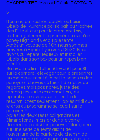
CHARPENTIER, Yves et Cécile TARTAUD
&
Résumé du trophée des Elites Loisir:
Obélix de l'Auronce participait au trophée
des Elites Loisir pour la première fois,
c'était également la première fois qu'un
poney Highland y était présenté.
Après un voyage de 10h, nous sommes
arrivées à Equita'Lyon vers 18h30. Nous
avons pu repérer les lieux et installer
Obélix dans son box pour un repos bien
mérité.
Samedi matin il fallait être prêt pour 9h
sur la carrière "élevage" pour le présenter
en main puis monté. A cette occasion les
poneys et chevaux étaient de nouveau
regardés mais pas notés, juste des
remarques sur la conformation, les
aplombs... relevées sur la feuille de
résultat. C'est seulement l'après midi que
le gros du programme se jouait sur le
parcours !!
Après les deux tests obligatoires et
éliminatoires (monter dans le van et
donner les pieds), les poneys s'élançaient
sur une série de tests allant de
l'ouverture de la barrière de chemin de
fer (sonnerie et gyrophare) au slalom en